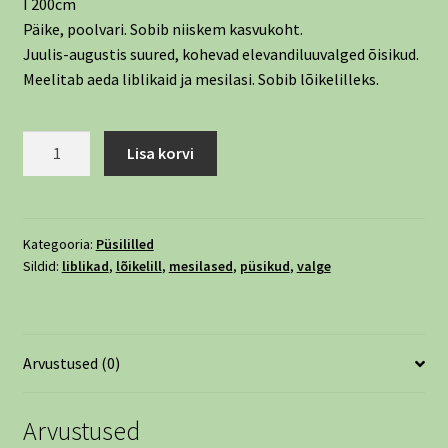
Î 200cm
Päike, poolvari. Sobib niiskem kasvukoht.
Juulis-augustis suured, kohevad elevandiluuvalged õisikud.
Meelitab aeda liblikaid ja mesilasi. Sobib lõikelilleks.
Männaskanep,
Lisa korvi
toruõieline
'Ivory
Towers'
-
Kategooria:
Püsililled
Sildid:
liblikad
,
lõikelill
,
mesilased
,
püsikud
,
valge
Eupatorium
purpureum
var.
angustifolium
Arvustused (0)
kogus
Arvustused