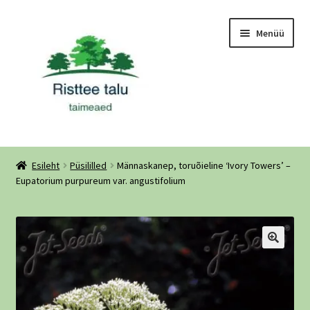
Liigu
Liigu
Menüü
navigeerimisele
sisu
juurde
Ava
Taimekataloog 2026
alamm
Esileht
Püsililled
Männaskanep, toruõieline ‘Ivory Towers’ –
Eupatorium purpureum var. angustifolium
Aiaplaan
Galerii – kevad 2026
Nõuandenurgake
Kollektsioon