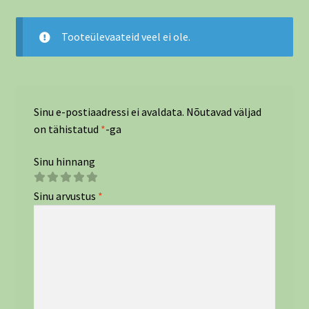
Tooteülevaateid veel ei ole.
Sinu e-postiaadressi ei avaldata.
Nõutavad väljad
on tähistatud
*
-ga
Sinu hinnang
Sinu arvustus
*