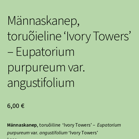
Männaskanep,
toruõieline ‘Ivory Towers’
– Eupatorium
purpureum var.
angustifolium
6,00
€
Männaskanep
, toruõiline ‘Ivory Towers’ –
Eupatorium
purpureum
var
. angustifolium
‘Ivory Towers’